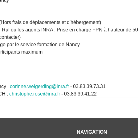
ancy
(Hors frais de déplacements et d'hébergement)
 RµI ou les agents INRA : Prise en charge FPN à hauteur de 50%
contacter)
rge par le service formation de Nancy
participants maximum
ncy :
corinne.weigerding@inra.fr
- 03.83.39.73.31
CH :
christophe.rose@inra.fr
- 03.83.39.41.22
NAVIGATION