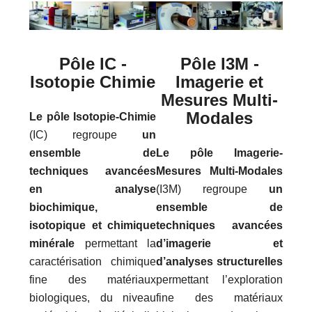
Pôle IC -
Pôle I3M -
Isotopie Chimie
Imagerie et
Mesures Multi-
Modales
Le pôle Isotopie-Chimie
(IC) regroupe
un
ensemble de
Le pôle Imagerie-
techniques avancées
Mesures Multi-Modales
en analyse
(I3M) regroupe
un
biochimique,
ensemble de
isotopique et chimique
techniques avancées
minérale
permettant la
d’imagerie et
caractérisation chimique
d’analyses structurelles
fine des matériaux
permettant l’exploration
biologiques, du niveau
fine des matériaux