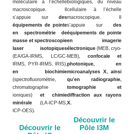
moléculaire à l’échelle
biologiques, du niveau
macroscopique. Il
cellulaire à l’échelle
s’appuie sur
des
macroscopique. Il
équipements de pointe
s’appuie sur
des
en spectrométrie de
équipements de pointe
masse et spectroscopie
en imagerie
laser isotopiques
électronique
(MEB, cryo-
(EA/GA-IRMS, LC/GC-
MEB),
confocale et
IRMS, PYR-IRMS, IRIS),
photonique, en
en biochimie
microanalyses X, ainsi
(spectrofluorométrie,
qu’en radiographie,
chromatographie
tomographie et
ioniques)
et chimie
diffraction aux rayons
minérale
(LA-ICP-MS,
X.
ICP-OES).
Découvrir le
Découvrir le
Pôle I3M