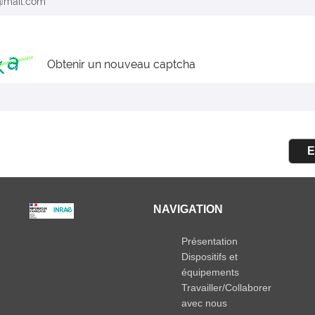
Obtenir un nouveau captcha
E
NAVIGATION
Présentation
Dispositifs et
équipements
Travailler/Collaborer
avec nous